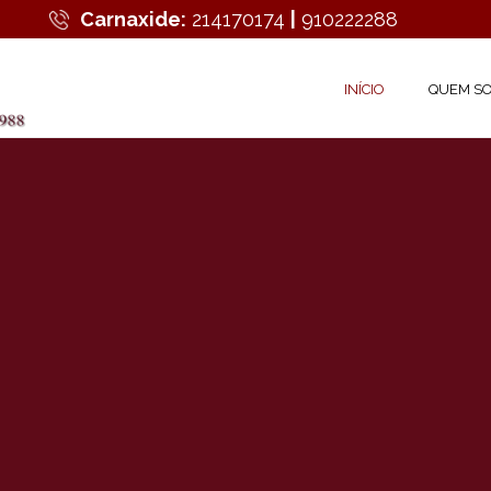
Carnaxide:
214170174
|
910222288
INÍCIO
QUEM S