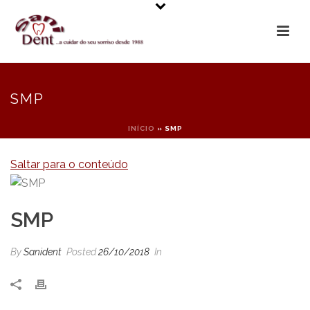
SMP
INÍCIO
»
SMP
Saltar para o conteúdo
SMP
By
Sanident
Posted
26/10/2018
In