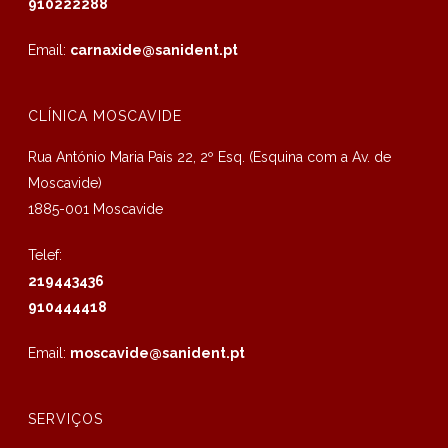
910222288
Email:
carnaxide@sanident.pt
CLÍNICA MOSCAVIDE
Rua António Maria Pais 22, 2º Esq. (Esquina com a Av. de
Moscavide)
1885-001 Moscavide
Telef:
219443436
910444418
Email:
moscavide@sanident.pt
SERVIÇOS