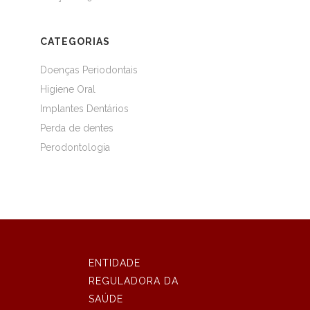
CATEGORIAS
Doenças Periodontais
Higiene Oral
Implantes Dentários
Perda de dentes
Perodontologia
ENTIDADE
REGULADORA DA
SAÚDE