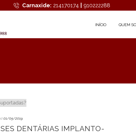
Carnaxide:
214170174
|
910222288
INÍCIO
QUEM S
ed
01/05/2019
SES DENTÁRIAS IMPLANTO-