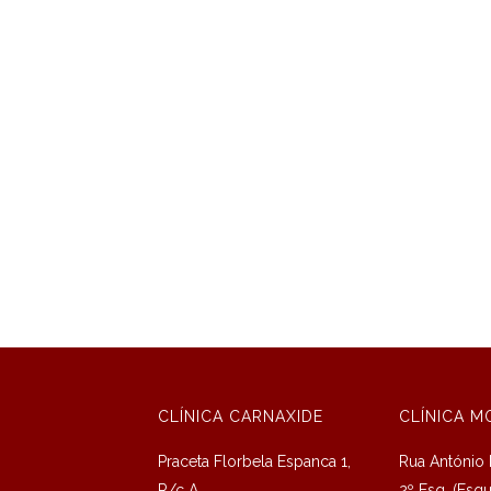
CLÍNICA CARNAXIDE
CLÍNICA M
Praceta Florbela Espanca 1,
Rua António M
R/c A
2º Esq. (Esq