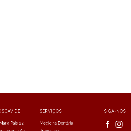
OSCAVIDE
SERVIÇOS
SIGA-NOS
aria Pais 22,
Medicina Dentária
uina com a Av.
Preventiva