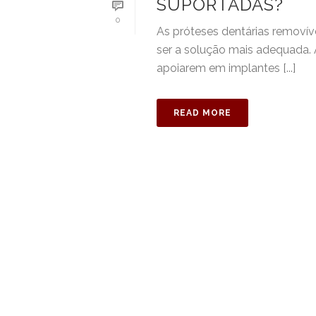
SUPORTADAS?
0
As próteses dentárias removí
ser a solução mais adequada. 
apoiarem em implantes [...]
READ MORE