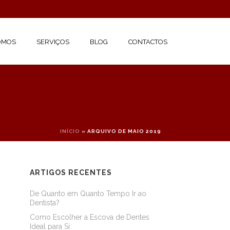
OMOS
SERVIÇOS
BLOG
CONTACTOS
INÍCIO
»
ARQUIVO DE MAIO 2019
ARTIGOS RECENTES
De Quanto em Quanto Tempo Ir ao
Dentista?
Como Escolher a Escova de Dentes
Ideal para Si