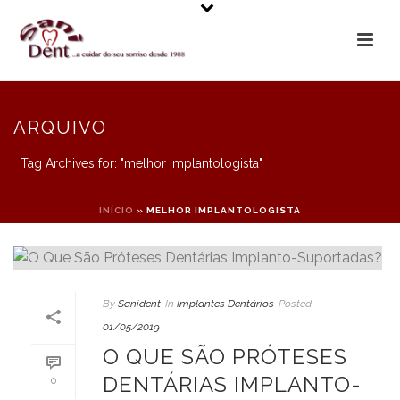
ARQUIVO
Tag Archives for: "melhor implantologista"
INÍCIO
»
MELHOR IMPLANTOLOGISTA
By
Sanident
In
Implantes Dentários
Posted
01/05/2019
O QUE SÃO PRÓTESES
DENTÁRIAS IMPLANTO-
0