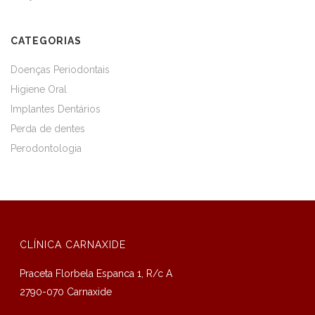
CATEGORIAS
Doenças Periodontais
Higiene Oral
Implantes Dentários
Perda de dentes
Perodontologia
CLÍNICA CARNAXIDE
Praceta Florbela Espanca 1, R/c A
2790-070 Carnaxide