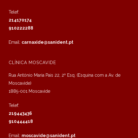
Telef:
214170174
910222288
Email:
carnaxide@sanident.pt
CLÍNICA MOSCAVIDE
Rua António Maria Pais 22, 2º Esq. (Esquina com a Av. de
Moscavide)
1885-001 Moscavide
Telef:
219443436
910444418
Email:
moscavide@sanident.pt