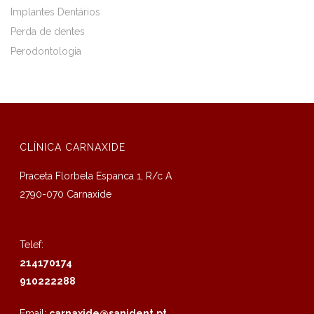
Implantes Dentários
Perda de dentes
Perodontologia
CLÍNICA CARNAXIDE
Praceta Florbela Espanca 1, R/c A
2790-070 Carnaxide
Telef:
214170174
910222288
Email:
carnaxide@sanident.pt