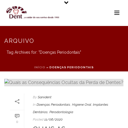
ARQUIVO
Tag Archives for: "Doenças Periodontais"
INÍCIO
»
DOENÇAS PERIODONTAIS
By
Sanident
In
Doenças Periodontais
,
Higiene Oral
,
Implantes
Dentários
,
Perodontologia
Posted
11/06/2020
0